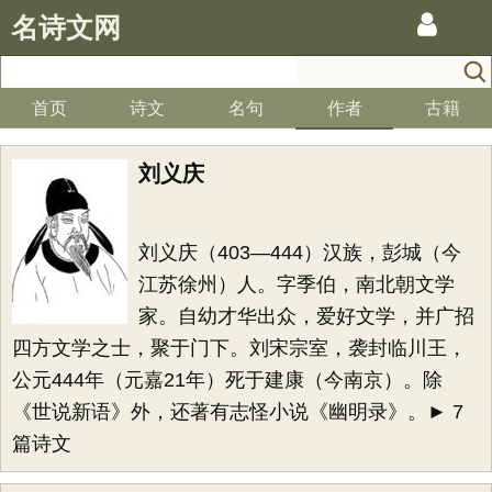
名诗文网
首页
诗文
名句
作者
古籍
刘义庆
刘义庆（403—444）汉族，彭城（今
江苏徐州）人。字季伯，南北朝文学
家。自幼才华出众，爱好文学，并广招
四方文学之士，聚于门下。刘宋宗室，袭封临川王，
公元444年（元嘉21年）死于建康（今南京）。除
《世说新语》外，还著有志怪小说《幽明录》。► 7
篇诗文